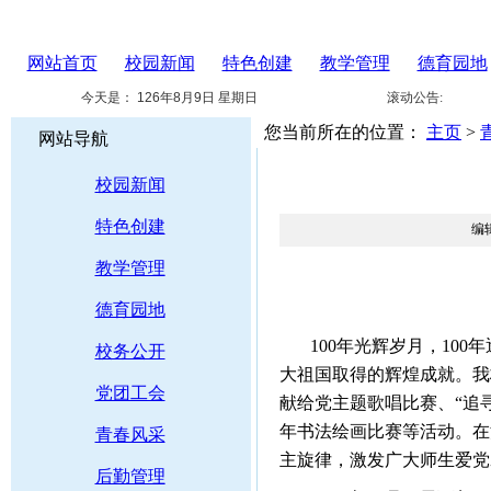
网站首页
校园新闻
特色创建
教学管理
德育园地
今天是：
126年8月9日 星期日
滚动公告:
您当前所在的位置：
主页
>
网站导航
校园新闻
特色创建
编
教学管理
德育园地
100
年光辉岁月，
100
年
校务公开
大祖国取得的辉煌成就。我
党团工会
献给党主题歌唱比赛、“追
年书法绘画比赛等活动。在
青春风采
主旋律，激发广大师生爱党
后勤管理