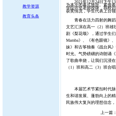
2021
年12月24日下
为本次闭幕式致辞。紧接着
教学资源
学院许坚老师授牌，我校刘
获奖情况，学生代表上台领
教育头条
青春在活力四射的舞蹈
文艺汇演在高一（2）班雄
剧《梨花颂》，通过学生们
Mamba》、《有色眼镜》
妹》和古筝独奏《战台风》
时光。气势磅礴的诗朗诵《
了歌曲串烧，让我们沉浸在
（1）班和高二（3）班合
本届艺术节紧扣时代脉
生和谐发展、蓬勃向上的精
民族伟大复兴的理想信念，
上一篇