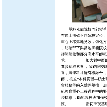
單純依靠院校內部變革已顯單薄
布局上明確不同院校定位
重心上移落地見效，強化方針
，明確部下與當地師範院校
師範院校和部分高水平師範專
求。 加大對中西部偏遠區域
進步歸納素養 ，師範院校應
養，跨學科才能有機融合 
節 ，樹立“本科實習—碩士
會服務等納入點評規模
範教育重心上移過程中的要點
踐指導 ，師範院校應加強校
徑。 密切重視基礎教育發