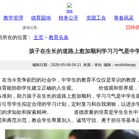
mg
教学管理
德育园地
校务公开
党团工会
青春风采
贝特幼
滚动公告:
前所在的位置：
主页
>
教育头条
孩子在生长的道路上愈加顺利学习习气是中
编辑日期：2026-05-06 04:11 来源：本站 编辑：wozhidao
当今竞争剧烈的社会中，中学生的教育不仅仅是常识的教授，
教育能协助学生建立正确的人生观。 价值观和世界观，下
0条准则，助力孩子在生长的道路上愈加顺利，学习习气是
应引导学生拟定合理的学习计划，定时复习和自我测验，以进步
们的求知欲和探索精神。 道德质量的培育是学生生长中不
范和典范示范，教会学生尊重别人、诚笃守信、勇于担任等基本