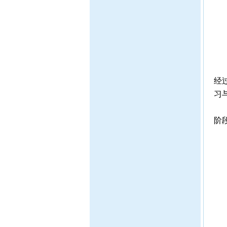
这
经
习
让
阶