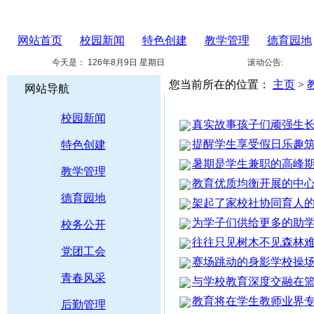
网站首页
校园新闻
特色创建
教学管理
德育园地
今天是：
126年8月9日 星期日
滚动公告:
您当前所在的位置：
主页
>
网站导航
校园新闻
真实故事孩子们顽强生
提醒学生享受假日乐趣
特色创建
暑期是学生兼职的高峰
教学管理
教育优质均衡开展的中
德育园地
架起了家校社协同育人
为学子们供给更多的助
校务公开
往往只见树木不见森林
党团工会
赛场跳动的身影学校操
青春风采
与学校教育深度交融在
教育将在学生教师业界
后勤管理