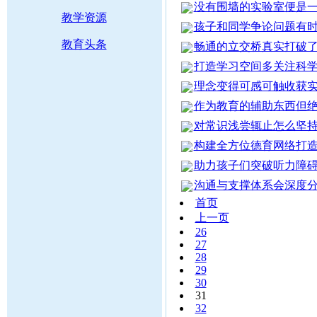
没有围墙的实验室便是
教学资源
孩子和同学争论问题有
教育头条
畅通的立交桥真实打破
打造学习空间多关注科
理念变得可感可触收获
作为教育的辅助东西但
对常识浅尝辄止怎么坚
构建全方位德育网络打
助力孩子们突破听力障
沟通与支撑体系会深度
首页
上一页
26
27
28
29
30
31
32