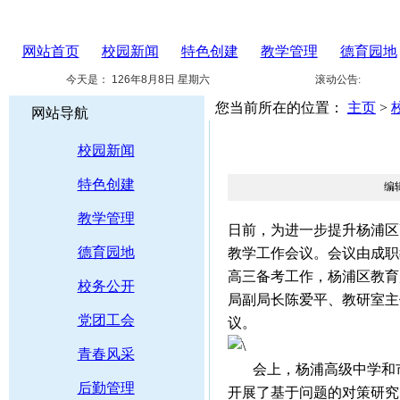
网站首页
校园新闻
特色创建
教学管理
德育园地
今天是：
126年8月8日 星期六
滚动公告:
您当前所在的位置：
主页
>
网站导航
校园新闻
特色创建
编
教学管理
日前，为进一步提升杨浦区
德育园地
教学工作会议。会议由成职
高三备考工作，杨浦区教育
校务公开
局副局长陈爱平、教研室主
党团工会
议。
青春风采
会上，杨浦高级中学和市东
后勤管理
开展了基于问题的对策研究